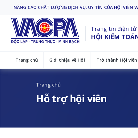
NÂNG CAO CHẤT LƯỢNG DỊCH VỤ, UY TÍN CỦA HỘI VIÊN V
VACPA HOẠT ĐỘNG VÌ LỢI ÍCH HỘI VIÊN
NÂNG CAO CHẤT LƯỢNG DỊCH VỤ, UY TÍN CỦA HỘI VIÊN V
VACPA HOẠT ĐỘNG VÌ LỢI ÍCH HỘI VIÊN
Trang tin điện tử
HỘI KIỂM TOÁ
Trang chủ
Giới thiệu về Hội
Trở thành Hội viên
Trang chủ
Hỗ trợ hội viên