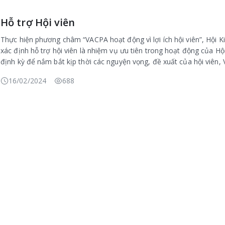
Hỗ trợ Hội viên
Thực hiện phương châm “VACPA hoạt động vì lợi ích hội viên”, Hội 
xác định hỗ trợ hội viên là nhiệm vụ ưu tiên trong hoạt động của Hộ
định kỳ để nắm bắt kịp thời các nguyện vọng, đề xuất của hội viên
việc trả lời, tư vấn về các câu hỏi, vướng mắc liên quan đến hoạt đ
16/02/2024
688
chức nghề nghiệp về kiểm toán độc lập, VACPA có Ban Chuyên môn là
Văn phòng Hội, có đội ngũ cán bộ nhiều năm kinh nghiệm trong công
sự hỗ trợ từ các chuyên gia từ đội ngũ hội viên trình độ cao, các 
từ các cơ quan quản lý Nhà nước,… nên nhiệm vụ này đã được VACPA
Mặt khác, đối với hội viên VACPA, các hoạt động hỗ trợ của VACPA là 
công tác của hội viên VACPA là thường xuyên phải hiểu rõ các quy đ
vấn đề chuyên môn khó, phức tạp,…