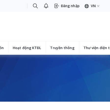
Đăng nhập
VN
ôn
Hoạt động KTĐL
Truyền thông
Thư viện điện 